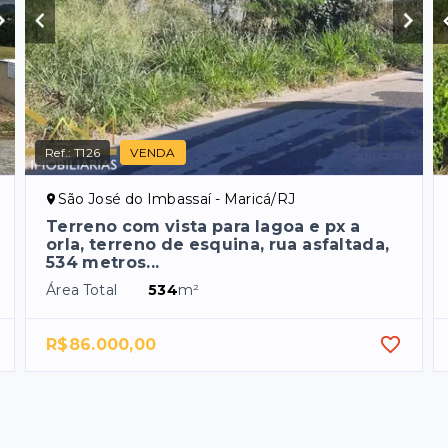
Ref.:
T126
VENDA
São José do Imbassaí - Maricá/RJ
Terreno com vista para lagoa e px a
orla, terreno de esquina, rua asfaltada,
534 metros...
Área Total
534
m²
R$86.000,00