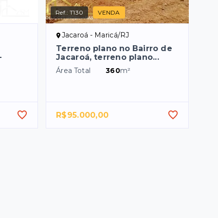
Ref.:
T130
VENDA
Jacaroá - Maricá/RJ
Terreno plano no Bairro de
-
Jacaroá, terreno plano...
Área Total
360
m²
R$95.000,00