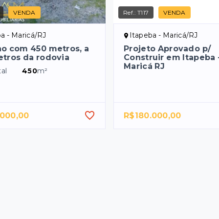
VENDA
Ref.:
T117
VENDA
a - Maricá/RJ
Itapeba - Maricá/RJ
no com 450 metros, a
Projeto Aprovado p/
tros da rodovia
Construir em Itapeba 
Maricá RJ
al
450
m²
.000,00
R$180.000,00