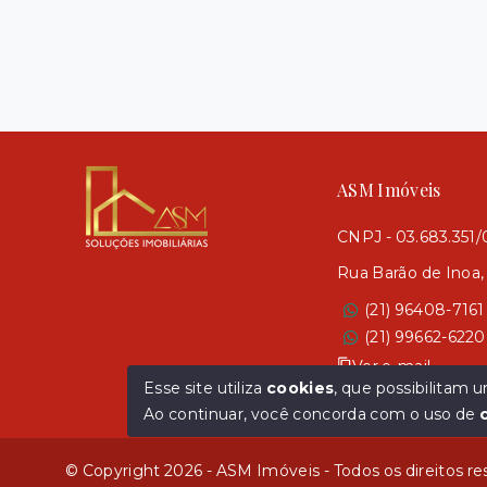
ASM Imóveis
CNPJ - 03.683.351
Rua Barão de Inoa,
(21) 96408-7161
(21) 99662-6220
Ver e-mail
Esse site utiliza
cookies
, que possibilitam
Ao continuar, você concorda com o uso de
© Copyright 2026 - ASM Imóveis - Todos os direitos r