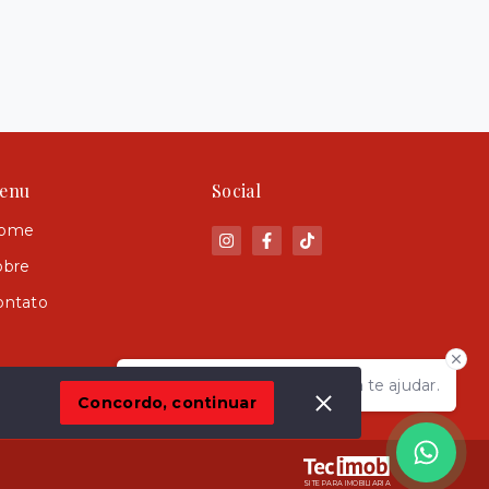
enu
Social
ome
obre
ontato
Olá! Estamos disponíveis para te ajudar.
Concordo, continuar
SITE PARA IMOBILIARIA