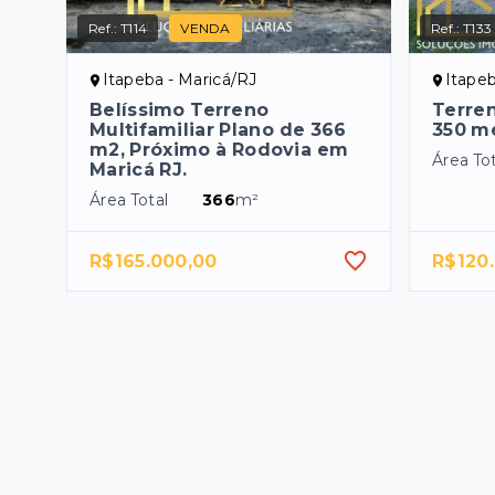
Ref.:
T114
VENDA
Ref.:
T133
Itapeba - Maricá/RJ
Itapeb
Belíssimo Terreno
Terre
Multifamiliar Plano de 366
350 me
m2, Próximo à Rodovia em
Área Tot
Maricá RJ.
Área Total
366
m²
R$165.000,00
R$120