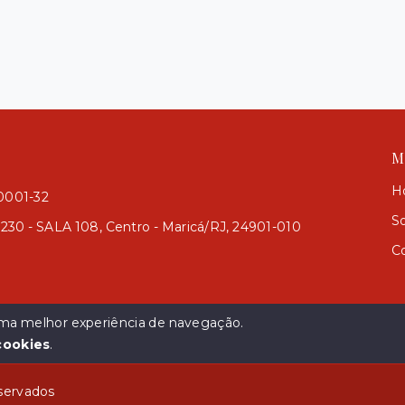
M
H
/0001-32
S
 230 - SALA 108, Centro - Maricá/RJ, 24901-010
C
 uma melhor experiência de navegação.
cookies
.
eservados