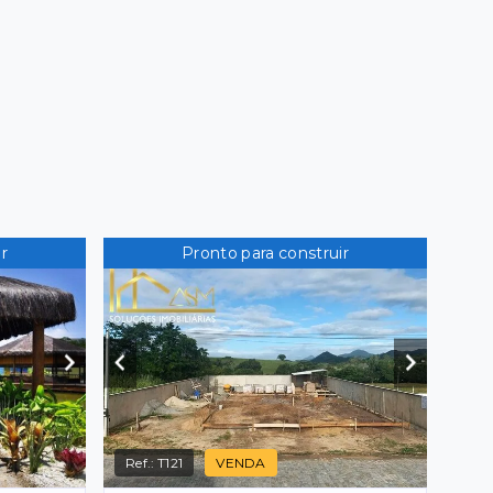
r
Pronto para construir
Ref.:
T121
VENDA