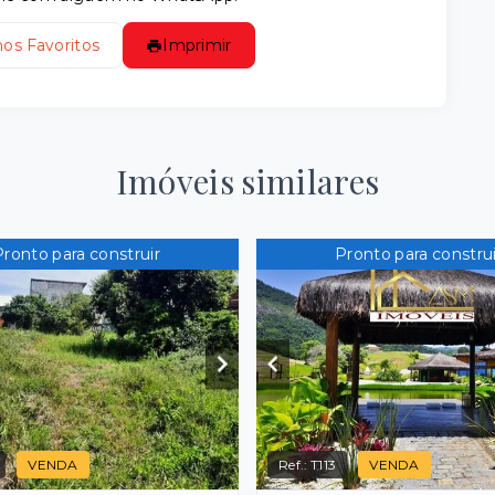
nos Favoritos
Imprimir
Imóveis similares
Pronto para construir
Pronto para construi
VENDA
Ref.:
T113
VENDA