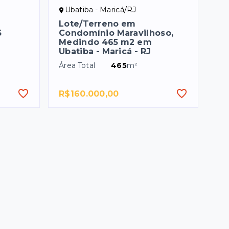
Ubatiba - Maricá/RJ
Lote/Terreno em
5
Condomínio Maravilhoso,
Medindo 465 m2 em
Ubatiba - Maricá - RJ
Área Total
465
m²
R$160.000,00