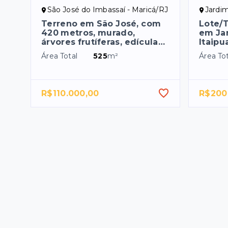
São José do Imbassaí - Maricá/RJ
Jardim At
Terreno em São José, com
Lote/
420 metros, murado,
em Jar
árvores frutíferas, edícula…
Itaipu
Área Total
525
m²
Área Tot
R$110.000,00
R$200