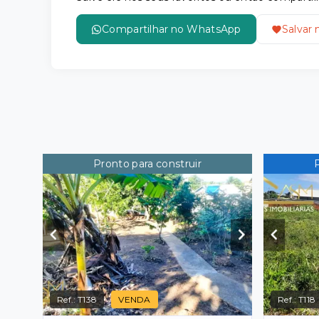
Compartilhar no WhatsApp
Salvar 
Pronto para construir
Ref.:
T138
VENDA
Ref.:
T118