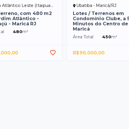
lântico Leste (Itaipuaçu) - Maricá/RJ
Ubatiba - Maricá/RJ
Terreno, com 480 m2
Lotes / Terrenos em
dim Atlântico -
Condomínio Clube, a 
açú - Maricá RJ
Minutos do Centro de
Maricá
al
480
m²
Área Total
450
m²
.000,00
R$90.000,00