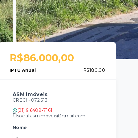
R$86.000,00
IPTU Anual
R$180,00
ASM Imóveis
CRECI -
072.513
(21) 9 6408-7161
social.asmimoveis@gmail.com
Nome