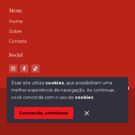
Menu
Home
Sobre
Contato
Social
Esse site utiliza
cookies
, que possibilitam uma
melhor experiência de navegação.
Ao continuar,
Olá! Estamos disponíveis para te ajudar.
© Copyright 2026 - ASM Imóveis - Todos os direitos
você concorda com o uso de
cookies
.
reservados
Concordo, continuar
SITE PARA IMOBILIARIA