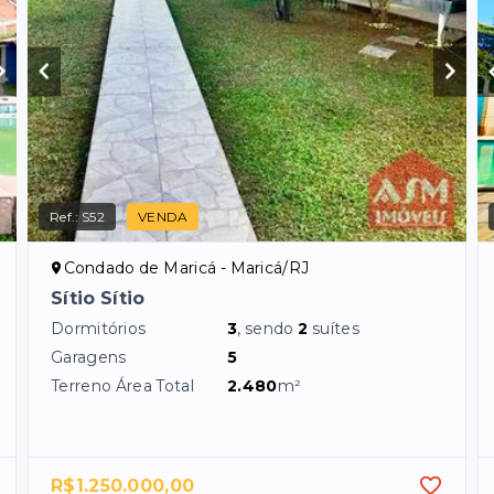
Ref.:
S52
VENDA
Condado de Maricá - Maricá/RJ
Sítio Sítio
Dormitórios
3
, sendo
2
suítes
Garagens
5
Terreno Área Total
2.480
m²
R$1.250.000,00