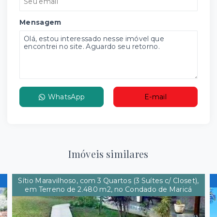
Mensagem
WhatsApp
E-mail
Imóveis similares
Sítio Maravilhoso, com 3 Quartos (3 Suítes c/ Closet),
em Terreno de 2.480 m2, no Condado de Maricá