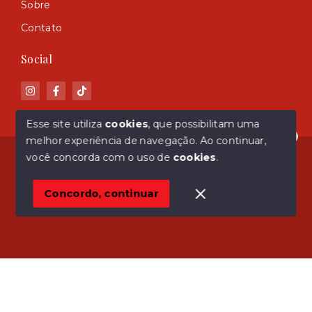
Sobre
Contato
Social
Esse site utiliza
cookies
, que possibilitam uma
melhor experiência de navegação.
Ao continuar,
Olá! Estamos disponíveis para te ajudar.
© Copyright 2026 - ASM Imóveis - Todos os direitos
você concorda com o uso de
cookies
.
reservados
Concordo, continuar
SITE PARA IMOBILIARIA
Início
Histórico
Favoritos