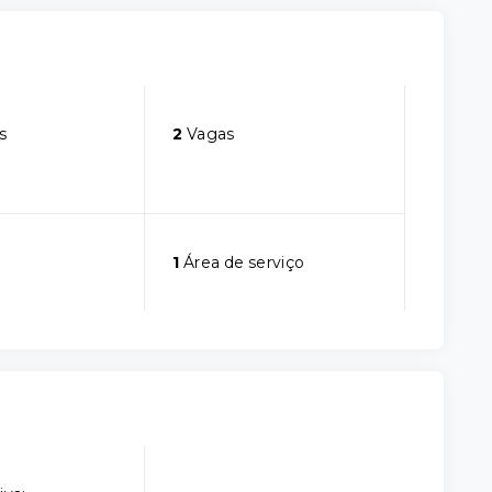
s
2
Vagas
1
Área de serviço