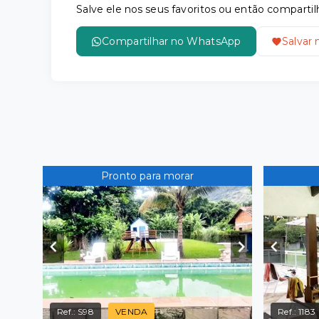
Salve ele nos seus favoritos ou então compar
Compartilhar no WhatsApp
Salvar 
Pronto para morar
Ref.:
S98
VENDA
Ref.:
1183