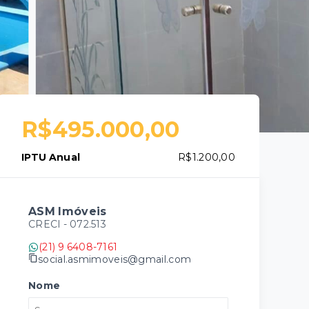
R$495.000,00
IPTU Anual
R$1.200,00
ASM Imóveis
CRECI -
072.513
(21) 9 6408-7161
social.asmimoveis@gmail.com
Nome