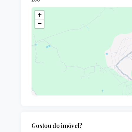
200
+
−
Gostou do imóvel?