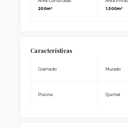
Área Construída:
Área Privat
200m²
1.500m²
Características
Gramado
Murado
Piscina
Quintal