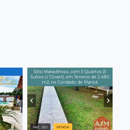
Sítio Maravilhoso, com 3 Quartos (3
Suítes c/ Closet), em Terreno de 2.480
m2, no Condado de Maricá
Ref.:
S52
VENDA