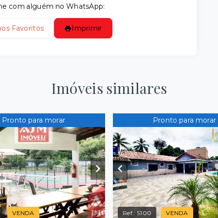
tilhe com alguém no WhatsApp:
nos Favoritos
Imprimir
Imóveis similares
Pronto para morar
Pronto para morar
VENDA
Ref.:
S100
VENDA