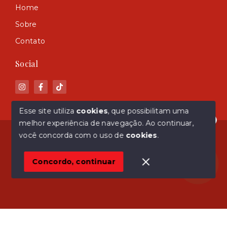
Home
Sobre
Contato
Social
Esse site utiliza
cookies
, que possibilitam uma
melhor experiência de navegação.
Ao continuar,
Olá! Estamos disponíveis para te ajudar.
© Copyright 2026 - ASM Imóveis - Todos os direitos
você concorda com o uso de
cookies
.
reservados
Concordo, continuar
SITE PARA IMOBILIARIA
Início
Histórico
Favoritos