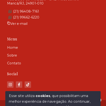
Maricá/RJ, 24901-010
(21) 96408-7161
(21) 99662-6220
Ver e-mail
Menu
Home
Sobre
Contato
Social
Esse site utiliza
cookies
, que possibilitam uma
melhor experiência de navegação.
Ao continuar,
Olá! Estamos disponíveis para te ajudar.