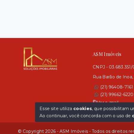
ASM Imóveis
CNPJ - 03.683.351
Rua Barão de Inoa,
(21) 96408-7161
(21) 99662-6220
Ver e-mail
Esse site utiliza
cookies
, que possibilitam
Ao continuar, você concorda com o uso de
© Copyright 2026 - ASM Imóveis - Todos os direitos r