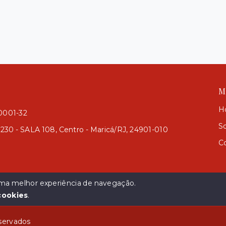
M
H
/0001-32
S
 230 - SALA 108, Centro - Maricá/RJ, 24901-010
C
 uma melhor experiência de navegação.
cookies
.
eservados