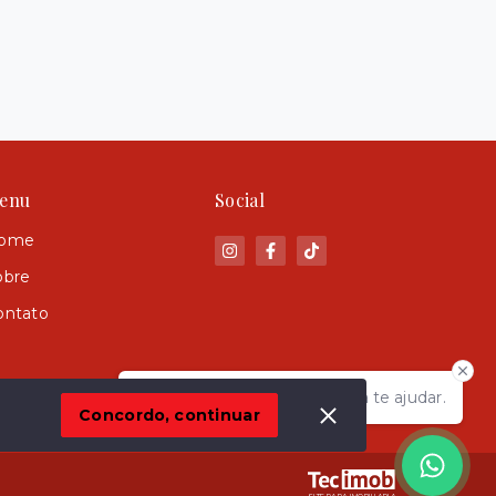
enu
Social
ome
obre
ontato
Olá! Estamos disponíveis para te ajudar.
Concordo, continuar