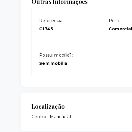
Outras Informações
Referência:
Perfil:
C1745
Comercia
Possui mobília?:
Sem mobília
Localização
Centro - Maricá/RJ