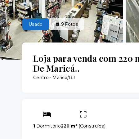
Usado
9
Fotos
Loja para venda com 220 
De Maricá..
Centro - Maricá/RJ
1
Dormitório
220 m²
(
Construída
)