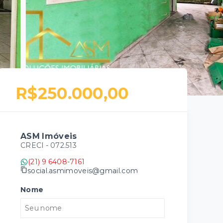
R$250.000,00
ASM Imóveis
CRECI -
072.513
(21) 9 6408-7161
social.asmimoveis@gmail.com
Nome