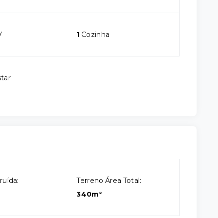
V
1
Cozinha
star
ruída:
Terreno Área Total:
340m²