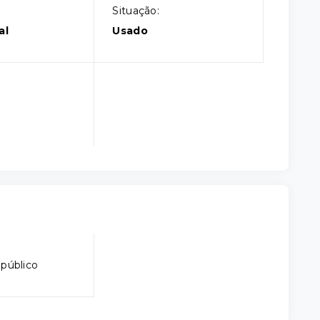
Situação:
al
Usado
 público