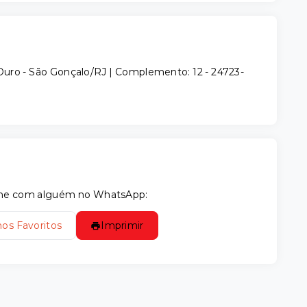
o Ouro - São Gonçalo/RJ | Complemento: 12
- 24723-
tilhe com alguém no WhatsApp:
nos Favoritos
Imprimir