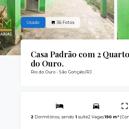
Usado
36
Fotos
Casa Padrão com 2 Quarto
do Ouro.
Rio do Ouro - São Gonçalo/RJ
2
Dormitórios, sendo
1
suíte
2 Vagas
190 m²
(
Con