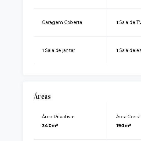
Garagem Coberta
1
Sala de T
1
Sala de jantar
1
Sala de e
Áreas
Área Privativa:
Área Const
340m²
190m²