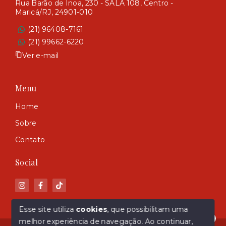
Rua Barão de Inoa, 230 - SALA 108, Centro -
Maricá/RJ, 24901-010
(21) 96408-7161
(21) 99662-6220
Ver e-mail
Menu
Home
Sobre
Contato
Social
Esse site utiliza
cookies
, que possibilitam uma
melhor experiência de navegação.
Ao continuar,