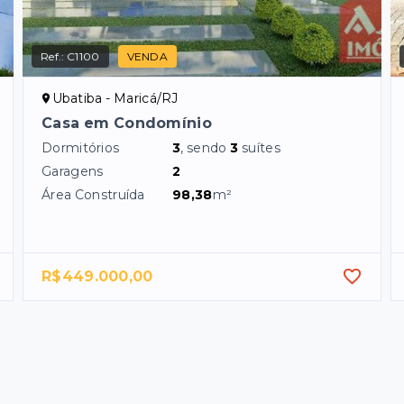
Ref.:
C1100
VENDA
Ubatiba - Maricá/RJ
Casa em Condomínio
Dormitórios
3
, sendo
3
suítes
Garagens
2
Área Construída
98,38
m²
R$449.000,00