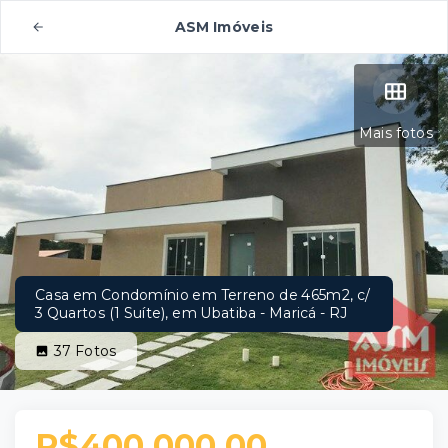
ASM Imóveis
Mais fotos
Casa em Condomínio em Terreno de 465m2, c/
3 Quartos (1 Suíte), em Ubatiba - Maricá - RJ
37
Fotos
R$400.000,00