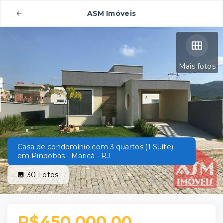
ASM Imóveis
Mais fotos
Casa de condomínio com 3 quartos (1 Suíte)
em Pindobas - Maricá - RJ
30
Fotos
R$450.000,00