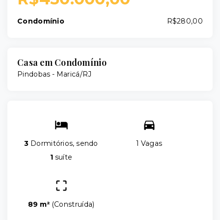
Condomínio
R$280,00
Casa em Condomínio
Pindobas - Maricá/RJ
3
Dormitórios, sendo
1 Vagas
1
suíte
89 m²
(
Construída
)