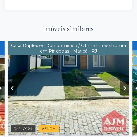
Imóveis similares
Casa Duplex em Condomínio c/ Ótima Infraestrutura
em Pindobas - Maricá - RJ
Ref.:
C924
VENDA