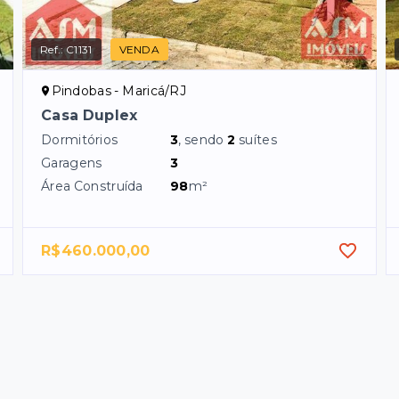
Ref.:
C1131
VENDA
Pindobas - Maricá/RJ
Casa Duplex
Dormitórios
3
, sendo
2
suítes
Garagens
3
Área Construída
98
m²
R$460.000,00