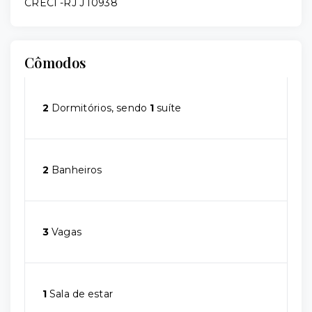
CRECI -RJ J 10938
Cômodos
2
Dormitórios, sendo
1
suíte
2
Banheiros
3
Vagas
1
Sala de estar