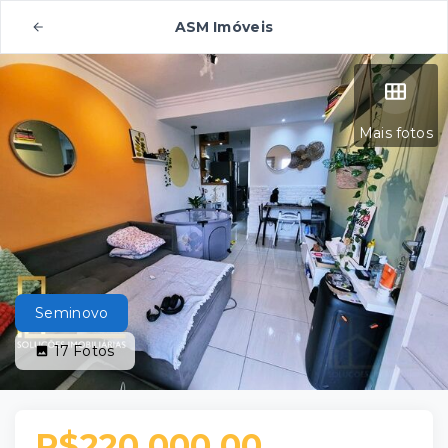
ASM Imóveis
Mais fotos
Seminovo
17
Fotos
R$220.000,00