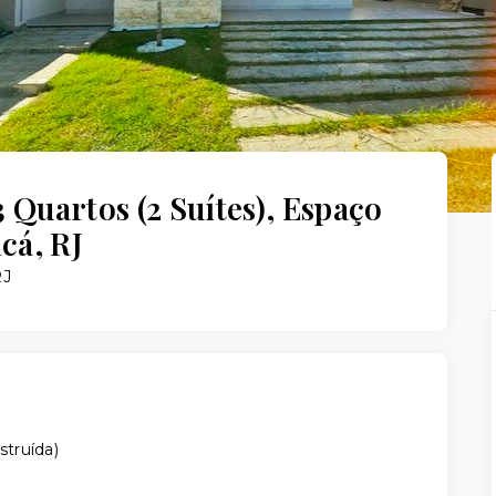
 Quartos (2 Suítes), Espaço
cá, RJ
RJ
struída
)