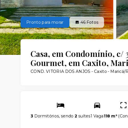
Pronto para morar
46
Fotos
Casa, em Condomínio, c/ 3
Gourmet, em Caxito, Mari
COND. VITORIA DOS ANJOS -
Caxito - Maricá/
3
Dormitórios, sendo
2
suítes
1 Vaga
118 m²
(
Con