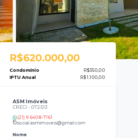
R$620.000,00
Condomínio
R$350,00
IPTU Anual
R$1.100,00
ASM Imóveis
CRECI -
072.513
(21) 9 6408-7161
social.asmimoveis@gmail.com
Nome