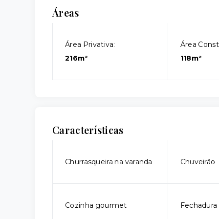
Áreas
Área Privativa:
Área Const
216m²
118m²
Características
Churrasqueira na varanda
Chuveirão
Cozinha gourmet
Fechadura 