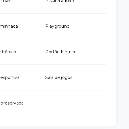
imais
Piscina adulto
aminhada
Playground
etrônico
Portão Elétrico
iesportiva
Sala de jogos
 preservada