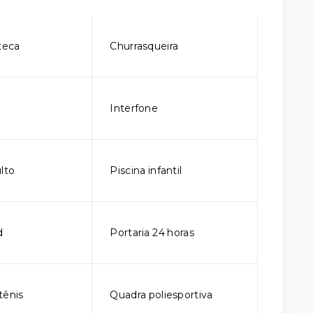
teca
Churrasqueira
Interfone
lto
Piscina infantil
d
Portaria 24 horas
tênis
Quadra poliesportiva