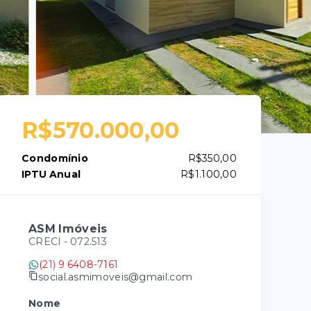
R$570.000,00
Condomínio
R$350,00
IPTU Anual
R$1.100,00
ASM Imóveis
CRECI -
072.513
(21) 9 6408-7161
social.asmimoveis@gmail.com
Nome