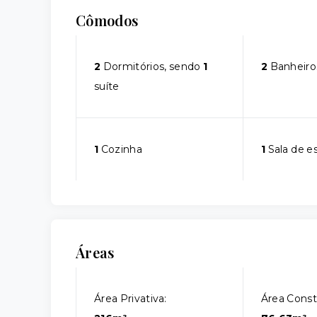
Cômodos
2
Dormitórios, sendo
1
2
Banheiro
suíte
1
Cozinha
1
Sala de e
Áreas
Área Privativa:
Área Const