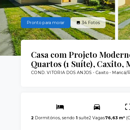
Pronto para morar
34
Fotos
Casa com Projeto Modern
Quartos (1 Suíte), Caxito, 
COND. VITORIA DOS ANJOS -
Caxito - Maricá/
2
Dormitórios, sendo
1
suíte
2 Vagas
76,63 m²
(
C