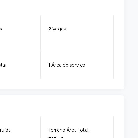
s
2
Vagas
star
1
Área de serviço
ruída:
Terreno Área Total: