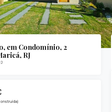
o, em Condomínio, 2
Maricá, RJ
RJ
onstruída
)