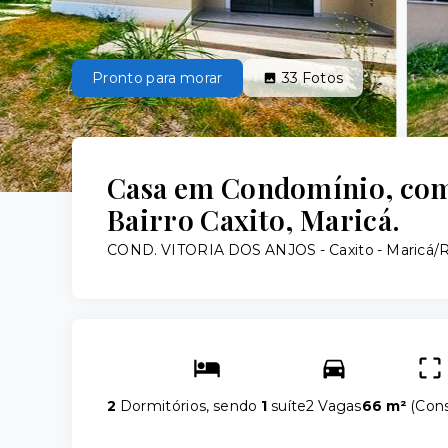
Pronto para morar
33
Fotos
Casa em Condomínio, com 2
Bairro Caxito, Maricá.
COND. VITORIA DOS ANJOS -
Caxito - Maricá/
2
Dormitórios, sendo
1
suíte
2 Vagas
66 m²
(
Cons