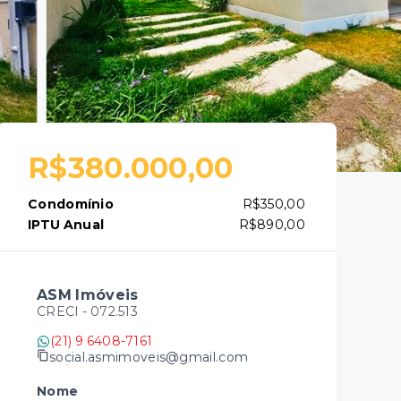
R$380.000,00
Condomínio
R$350,00
IPTU Anual
R$890,00
ASM Imóveis
CRECI -
072.513
(21) 9 6408-7161
social.asmimoveis@gmail.com
Nome