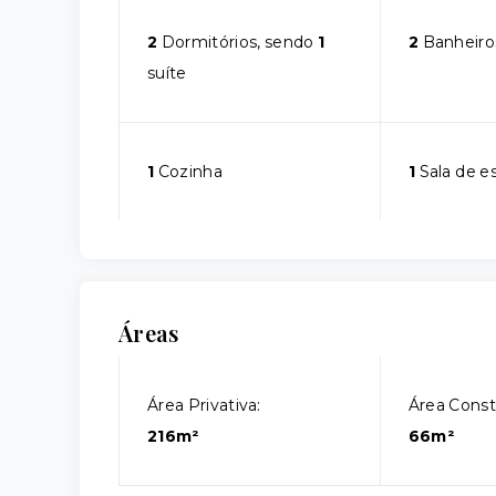
2
Dormitórios, sendo
1
2
Banheiro
suíte
1
Cozinha
1
Sala de e
Áreas
Área Privativa:
Área Const
216m²
66m²