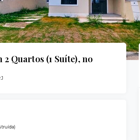
 Quartos (1 Suíte), no
RJ
truída
)