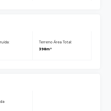
ruída:
Terreno Área Total:
398m²
ada