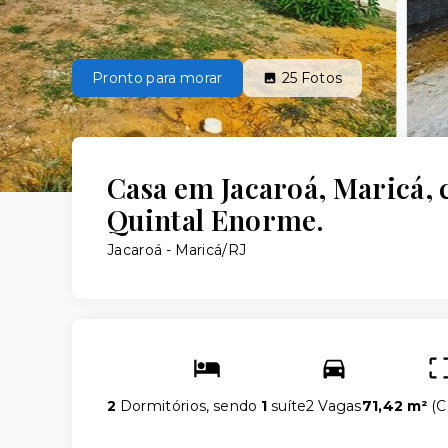
Pronto para morar
25
Fotos
Casa em Jacaroá, Maricá, c
Quintal Enorme.
Jacaroá - Maricá/RJ
2
Dormitórios, sendo
1
suíte
2 Vagas
71,42 m²
(
C