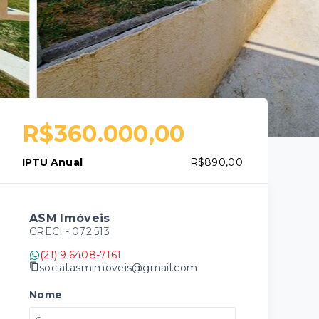
R$360.000,00
IPTU Anual
R$890,00
ASM Imóveis
CRECI -
072.513
(21) 9 6408-7161
social.asmimoveis@gmail.com
Nome