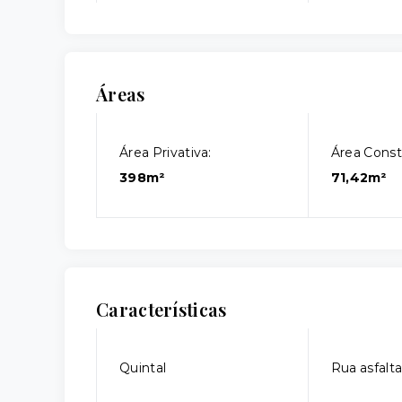
Áreas
Área Privativa:
Área Const
398m²
71,42m²
Características
Quintal
Rua asfalt