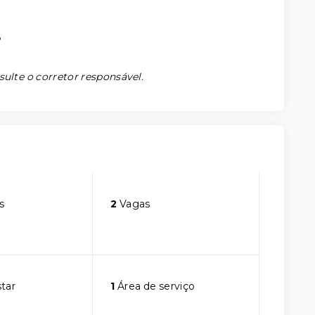
8
sulte o corretor responsável.
s
2
Vagas
star
1
Área de serviço