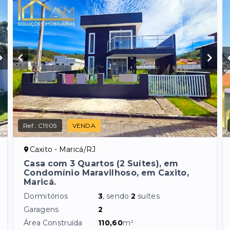
Ref.:
C1905
VENDA
Caxito - Maricá/RJ
Casa com 3 Quartos (2 Suítes), em
Condomínio Maravilhoso, em Caxito,
Maricá.
Dormitórios
3
, sendo
2
suítes
Garagens
2
Área Construída
110,60
m²