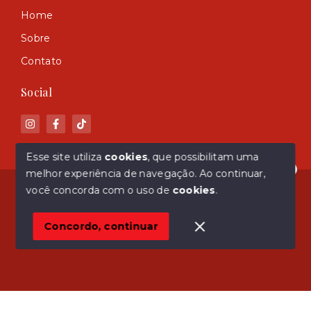
Home
Sobre
Contato
Social
Esse site utiliza
cookies
, que possibilitam uma
melhor experiência de navegação.
Ao continuar,
Olá! Estamos disponíveis para te ajudar.
© Copyright 2026 - ASM Imóveis - Todos os direitos
você concorda com o uso de
cookies
.
reservados
Concordo, continuar
SITE PARA IMOBILIARIA