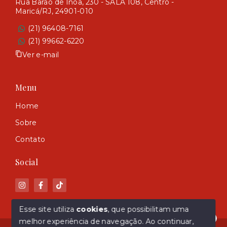
Rua Barão de Inoa, 230 - SALA 108, Centro -
Maricá/RJ, 24901-010
(21) 96408-7161
(21) 99662-6220
Ver e-mail
Menu
Home
Sobre
Contato
Social
Esse site utiliza
cookies
, que possibilitam uma
melhor experiência de navegação.
Ao continuar,