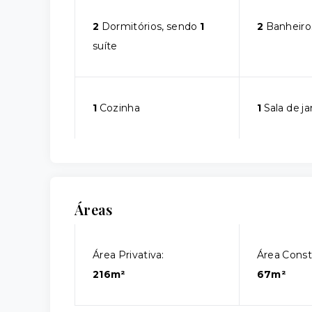
2
Dormitórios, sendo
1
2
Banheiro
suíte
1
Cozinha
1
Sala de ja
Áreas
Área Privativa:
Área Const
216m²
67m²