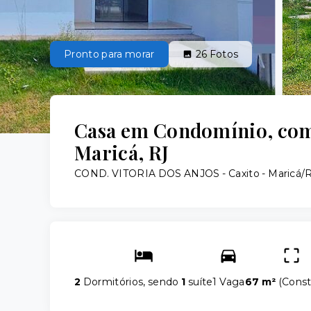
Pronto para morar
26
Fotos
Casa em Condomínio, com 2
Maricá, RJ
COND. VITORIA DOS ANJOS -
Caxito - Maricá/
2
Dormitórios, sendo
1
suíte
1 Vaga
67 m²
(
Const