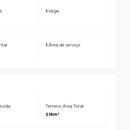
s
1
Vaga
ntar
1
Área de serviço
ruída:
Terreno Área Total:
216m²