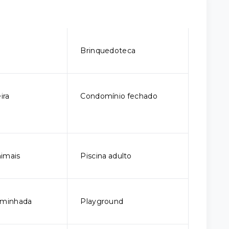
o
Brinquedoteca
ira
Condomínio fechado
imais
Piscina adulto
aminhada
Playground