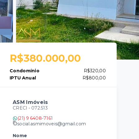
R$380.000,00
Condomínio
R$320,00
IPTU Anual
R$800,00
ASM Imóveis
CRECI -
072.513
(21) 9 6408-7161
social.asmimoveis@gmail.com
Nome