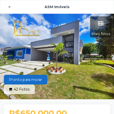
ASM Imóveis
Mais fotos
Pronto para morar
42
Fotos
R$650.000,00