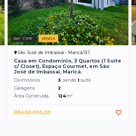
Ref.:
C1919
VENDA
São José de Imbassai - Maricá/RJ
Casa em Condomínio, 3 Quartos (1 Suíte
c/ Closet), Espaço Gourmet, em São
José de Imbassaí, Maricá.
Dormitórios
3
, sendo
1
suíte
Garagens
2
Área Construída
124
m²
R$680.000,00