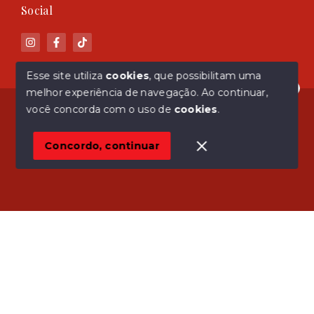
Social
Esse site utiliza
cookies
, que possibilitam uma
melhor experiência de navegação.
Ao continuar,
Olá! Estamos disponíveis para te ajudar.
© Copyright 2026 - ASM Imóveis - Todos os direitos
você concorda com o uso de
cookies
.
reservados
Concordo, continuar
SITE PARA IMOBILIARIA
Início
Histórico
Favoritos