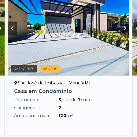
Ref.:
C1927
VENDA
São José de Imbassai - Maricá/RJ
Casa em Condomínio
Dormitórios
3
, sendo
1
suíte
Garagens
2
Área Construída
120
m²