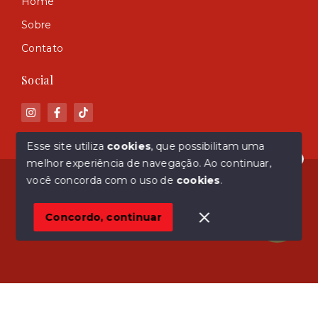
Home
Sobre
Contato
Social
Esse site utiliza
cookies
, que possibilitam uma
melhor experiência de navegação.
Ao continuar,
Olá! Estamos disponíveis para te ajudar.
© Copyright 2026 - ASM Imóveis - Todos os direitos
você concorda com o uso de
cookies
.
reservados
Concordo, continuar
SITE PARA IMOBILIARIA
Início
Histórico
Favoritos