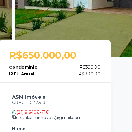
R$650.000,00
Condomínio
R$399,00
IPTU Anual
R$800,00
ASM Imóveis
CRECI -
072.513
(21) 9 6408-7161
social.asmimoveis@gmail.com
Nome