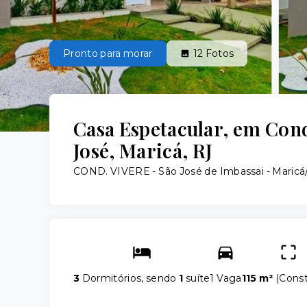
Pronto para morar
12
Fotos
Casa Espetacular, em Con
José, Maricá, RJ
COND. VIVERE -
São José de Imbassai - Maricá
3
Dormitórios, sendo
1
suíte
1 Vaga
115 m²
(
Const