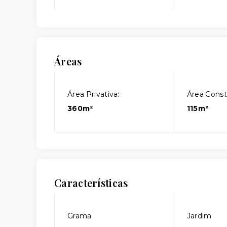
Áreas
Área Privativa:
Área Const
360m²
115m²
Características
Grama
Jardim