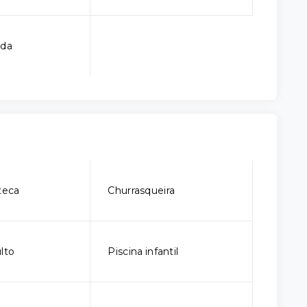
ada
teca
Churrasqueira
lto
Piscina infantil