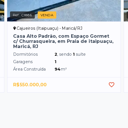
Ref.:
C1886
VENDA
Cajueiros (Itaipuaçu) - Maricá/RJ
Casa Alto Padrão, com Espaço Gormet
c/ Churrasqueira, em Praia de itaipuaçu,
Maricá, RJ
Dormitórios
2
, sendo
1
suíte
Garagens
1
Área Construída
94
m²
R$550.000,00