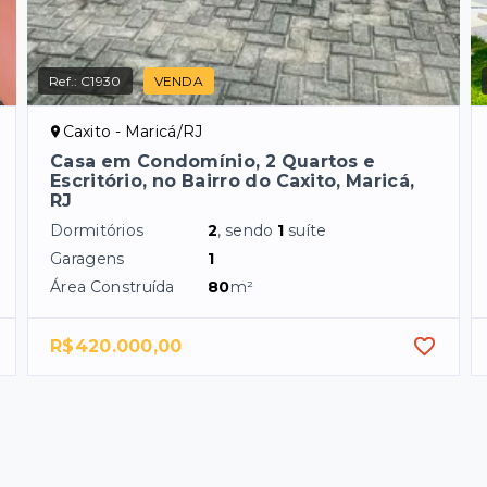
Ref.:
C1930
VENDA
Caxito - Maricá/RJ
Casa em Condomínio, 2 Quartos e
Escritório, no Bairro do Caxito, Maricá,
RJ
Dormitórios
2
, sendo
1
suíte
Garagens
1
Área Construída
80
m²
R$420.000,00