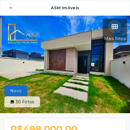
ASM Imóveis
Mais fotos
Novo
30
Fotos
R$498.000,00