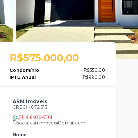
R$575.000,00
Condomínio
R$350,00
IPTU Anual
R$990,00
ASM Imóveis
CRECI -
072.513
(21) 9 6408-7161
social.asmimoveis@gmail.com
Nome