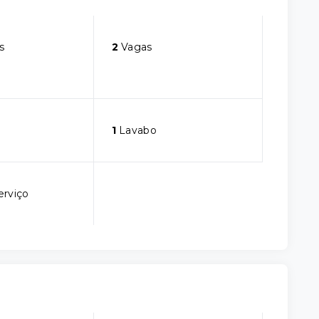
s
2
Vagas
1
Lavabo
erviço