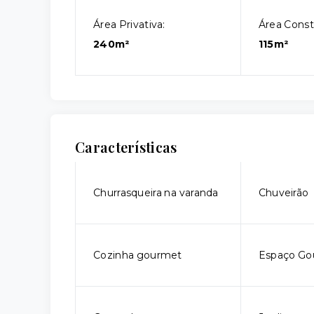
Área Privativa:
Área Const
240m²
115m²
Características
Churrasqueira na varanda
Chuveirão
Cozinha gourmet
Espaço Go