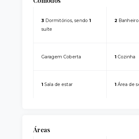
Cômodos
3
Dormitórios, sendo
1
2
Banheiro
suíte
Garagem Coberta
1
Cozinha
1
Sala de estar
1
Área de s
Áreas