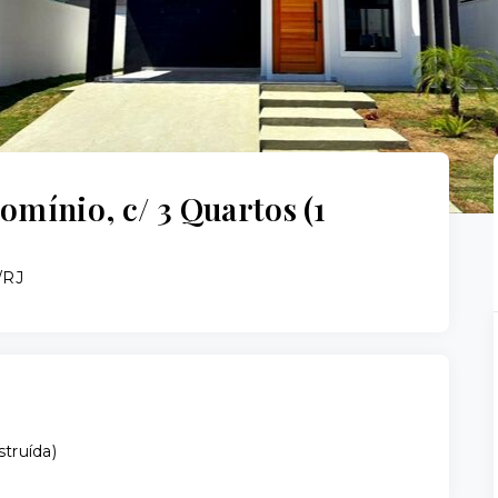
mínio, c/ 3 Quartos (1
/RJ
truída
)