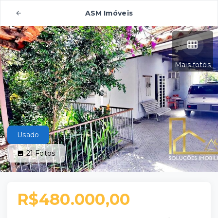
ASM Imóveis
Mais fotos
Usado
21
Fotos
R$480.000,00