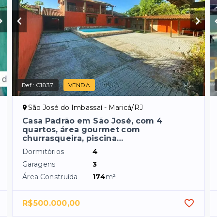
Ref.:
C1837
VENDA
São José do Imbassaí - Maricá/RJ
Casa Padrão em São José, com 4
quartos, área gourmet com
churrasqueira, piscina…
Dormitórios
4
Garagens
3
Área Construída
174
m²
R$500.000,00