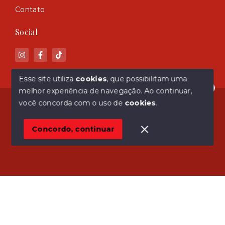
Contato
Social
Esse site utiliza
cookies
, que possibilitam uma
melhor experiência de navegação.
Ao continuar,
Olá! Estamos disponíveis para te ajudar.
© Copyright 2026 - ASM Imóveis - Todos os direitos
você concorda com o uso de
cookies
.
reservados
Concordo, continuar
SITE PARA IMOBILIARIA
Início
Histórico
Favoritos