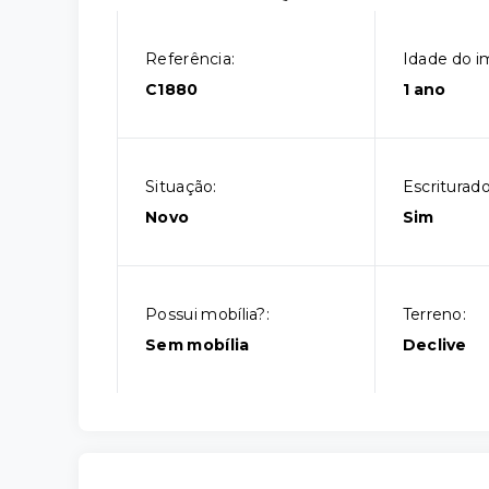
Referência:
Idade do i
C1880
1 ano
Situação:
Escriturado
Novo
Sim
Possui mobília?:
Terreno:
Sem mobília
Declive