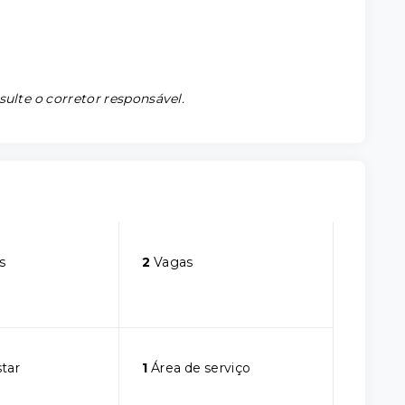
sulte o corretor responsável.
s
2
Vagas
star
1
Área de serviço