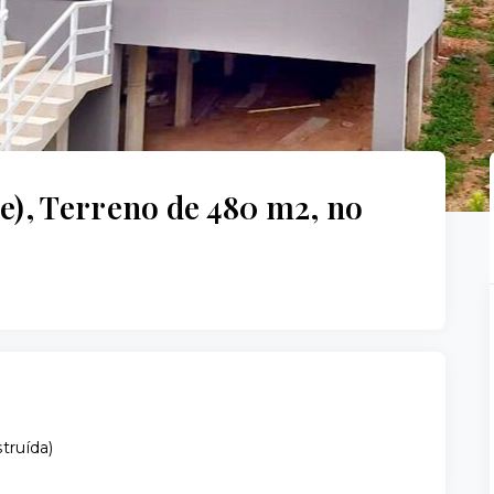
te), Terreno de 480 m2, no
truída
)