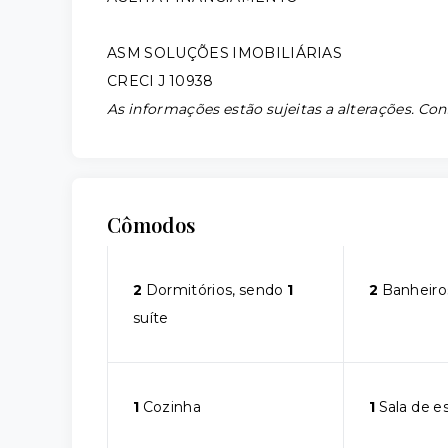
ASM SOLUÇÕES IMOBILIÁRIAS
CRECI J 10938
As informações estão sujeitas a alterações. Con
Cômodos
2
Dormitórios, sendo
1
2
Banheiro
suíte
1
Cozinha
1
Sala de e