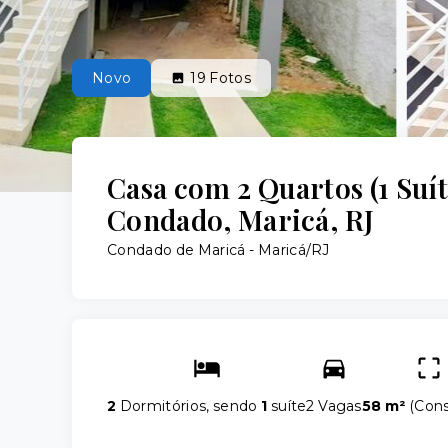
Novo
19
Fotos
Casa com 2 Quartos (1 Suí
Condado, Maricá, RJ
Condado de Maricá - Maricá/RJ
2
Dormitórios, sendo
1
suíte
2 Vagas
58 m²
(
Cons