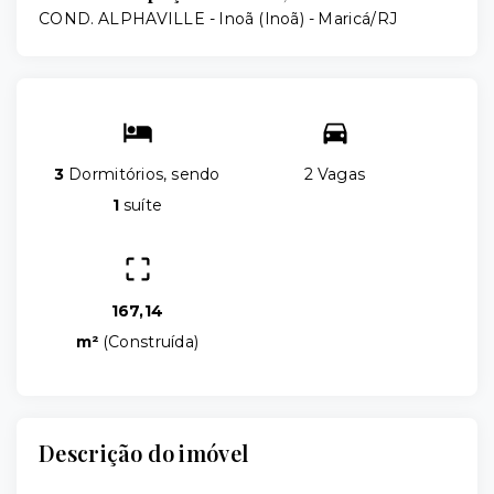
COND. ALPHAVILLE -
Inoã (Inoã) - Maricá/RJ
3
Dormitórios, sendo
2 Vagas
1
suíte
167,14
m²
(
Construída
)
Descrição do imóvel