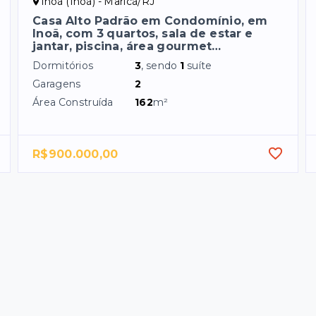
Inoã (Inoã) - Maricá/RJ
Casa Alto Padrão em Condomínio, em
Inoã, com 3 quartos, sala de estar e
jantar, piscina, área gourmet…
Dormitórios
3
, sendo
1
suíte
Garagens
2
Área Construída
162
m²
R$900.000,00