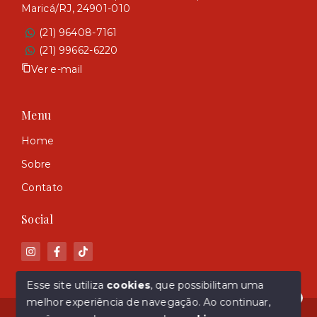
Maricá/RJ, 24901-010
(21) 96408-7161
(21) 99662-6220
Ver e-mail
Menu
Home
Sobre
Contato
Social
Esse site utiliza
cookies
, que possibilitam uma
melhor experiência de navegação.
Ao continuar,
Olá! Estamos disponíveis para te ajudar.