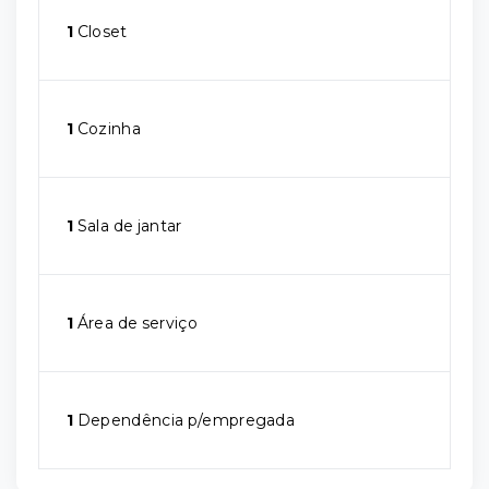
1
Closet
1
Cozinha
1
Sala de jantar
1
Área de serviço
1
Dependência p/empregada