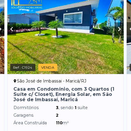
Ref.:
C1924
VENDA
São José de Imbassai - Maricá/RJ
Casa em Condomínio, com 3 Quartos (1
Suíte c/ Closet), Energia Solar, em São
José de Imbassaí, Maricá
Dormitórios
3
, sendo
1
suíte
Garagens
2
Área Construída
110
m²