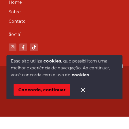
Home
Sobre
Contato
Social
Esse site utiliza
cookies
, que possibilitam uma
melhor experiência de navegação.
Ao continuar,
Olá! Estamos disponíveis para te ajudar.
© Copyright 2026 - ASM Imóveis - Todos os direitos
você concorda com o uso de
cookies
.
reservados
Concordo, continuar
SITE PARA IMOBILIARIA
Início
Histórico
Favoritos