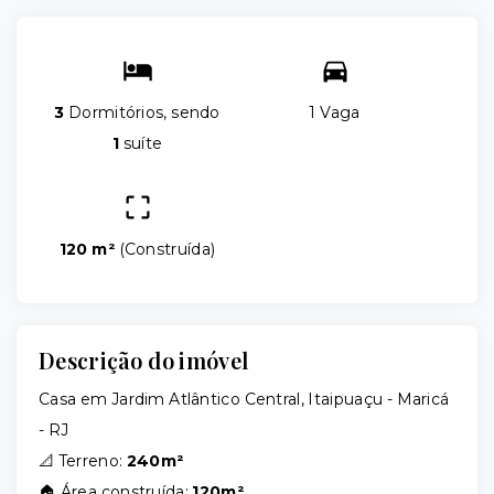
3
Dormitórios, sendo
1 Vaga
1
suíte
120 m²
(
Construída
)
Descrição do imóvel
Casa em Jardim Atlântico Central, Itaipuaçu - Maricá
- RJ
📐 Terreno:
240m²
🏠 Área construída:
120m²