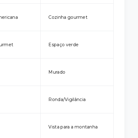
mericana
Cozinha gourmet
urmet
Espaço verde
Murado
Ronda/Vigilância
Vista para a montanha