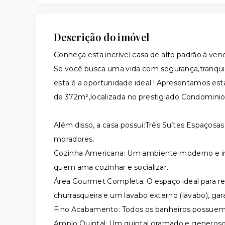
Descrição do imóvel
Conheça esta incrível casa de alto padrão à ven
Se você busca uma vida com segurança,tranquil
esta é a oportunidade ideal ! Apresentamos es
de 372m²,localizada no prestigiado Condominio
Além disso, a casa possui:Três Suítes Espaçosas
moradores.
​Cozinha Americana: Um ambiente moderno e int
quem ama cozinhar e socializar.
​Área Gourmet Completa: O espaço ideal para r
churrasqueira e um lavabo externo (lavabo), gara
​Fino Acabamento: Todos os banheiros possuem 
​Amplo Quintal: Um quintal gramado e generoso, 