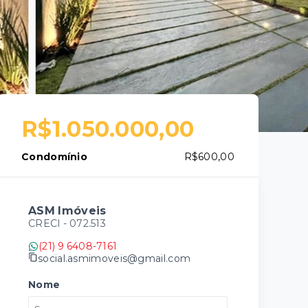
R$1.050.000,00
Condomínio
R$600,00
ASM Imóveis
CRECI -
072.513
(21) 9 6408-7161
social.asmimoveis@gmail.com
Nome