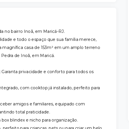
da no bairro Inoã, em Maricá-RJ.
idade e todo o espaço que sua família merece,
ta magnífica casa de 153m² em um amplo terreno
 Pedra de Inoã, em Maricá.
: Garanta privacidade e conforto para todos os
egrado, com cooktop já instalado, perfeito para
eceber amigos e familiares, equipado com
ntindo total praticidade.
box blindex e nicho para organização.
perfeito para crianças, pets ou para criar um belo