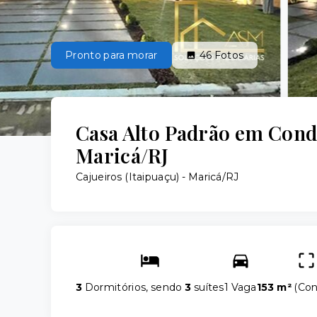
Pronto para morar
46
Fotos
Casa Alto Padrão em Con
Maricá/RJ
Cajueiros (Itaipuaçu) - Maricá/RJ
3
Dormitórios, sendo
3
suítes
1 Vaga
153 m²
(
Con