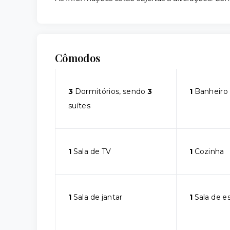
Cômodos
3
Dormitórios, sendo
3
1
Banheiro
suítes
1
Sala de TV
1
Cozinha
1
Sala de jantar
1
Sala de e