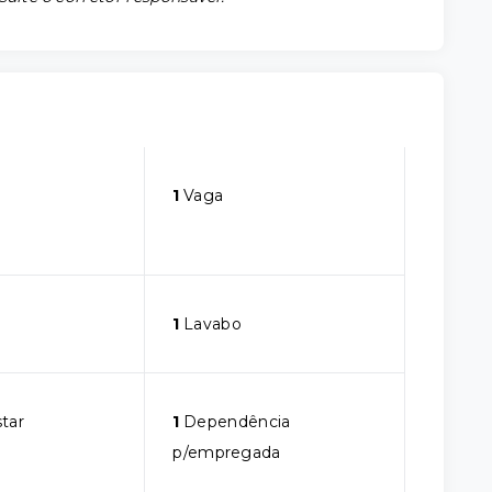
1
Vaga
1
Lavabo
star
1
Dependência
p/empregada