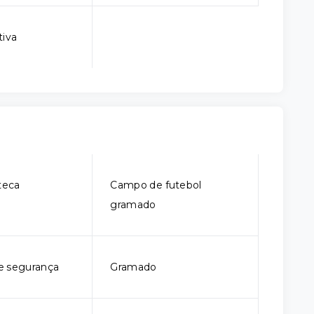
tiva
teca
Campo de futebol
gramado
e segurança
Gramado