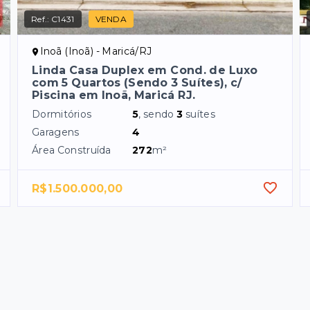
Ref.:
C1431
VENDA
Inoã (Inoã) - Maricá/RJ
Linda Casa Duplex em Cond. de Luxo
com 5 Quartos (Sendo 3 Suítes), c/
Piscina em Inoã, Maricá RJ.
Dormitórios
5
, sendo
3
suítes
Garagens
4
Área Construída
272
m²
R$1.500.000,00