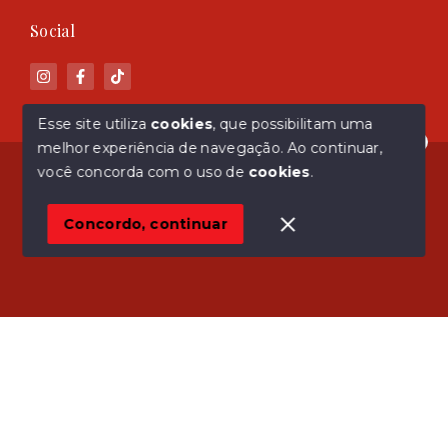
Social
Esse site utiliza
cookies
, que possibilitam uma
melhor experiência de navegação.
Ao continuar,
Olá! Estamos disponíveis para te ajudar.
© Copyright 2026 - ASM Imóveis - Todos os direitos
você concorda com o uso de
cookies
.
reservados
Concordo, continuar
SITE PARA IMOBILIARIA
Início
Histórico
Favoritos