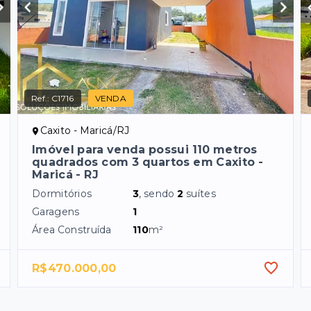
Ref.:
C1716
VENDA
Caxito - Maricá/RJ
Imóvel para venda possui 110 metros
quadrados com 3 quartos em Caxito -
Maricá - RJ
Dormitórios
3
, sendo
2
suítes
Garagens
1
Área Construída
110
m²
R$470.000,00