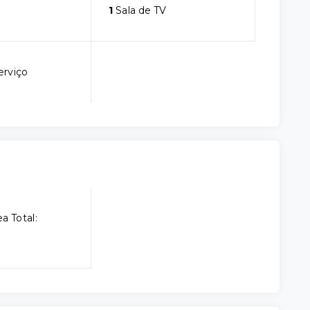
1
Sala de TV
erviço
a Total: