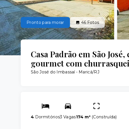
Pronto para morar
46
Fotos
Casa Padrão em São José, 
gourmet com churrasquei
São José do Imbassaí - Maricá/RJ
4
Dormitórios
3 Vagas
174 m²
(
Construída
)