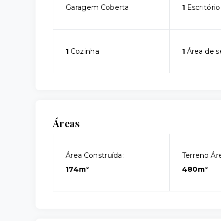
Garagem Coberta
1
Escritório
1
Cozinha
1
Área de s
Áreas
Área Construída:
Terreno Áre
174m²
480m²