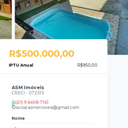
R$500.000,00
IPTU Anual
R$950,00
ASM Imóveis
CRECI -
072.513
(21) 9 6408-7161
social.asmimoveis@gmail.com
Nome