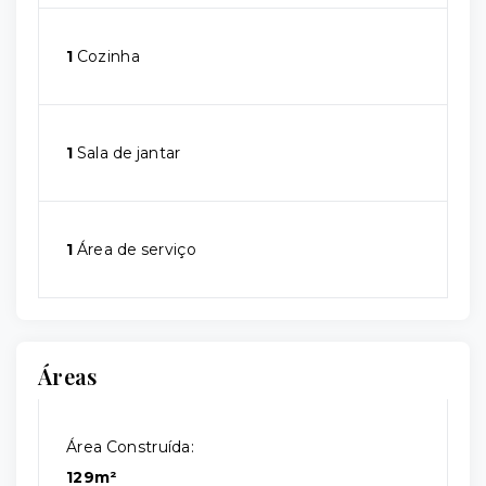
1
Cozinha
1
Sala de jantar
1
Área de serviço
Áreas
Área Construída:
129m²