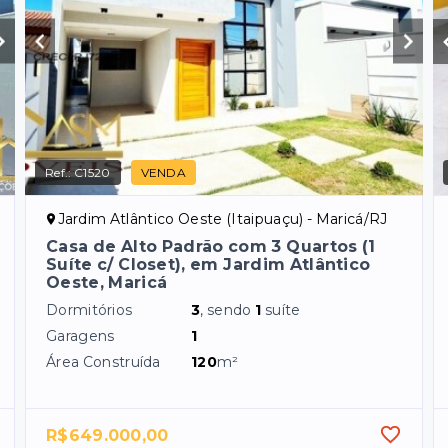
Ref.:
C1520
VENDA
Jardim Atlântico Oeste (Itaipuaçu) - Maricá/RJ
Casa de Alto Padrão com 3 Quartos (1
Suíte c/ Closet), em Jardim Atlântico
Oeste, Maricá
Dormitórios
3
, sendo
1
suíte
Garagens
1
Área Construída
120
m²
R$649.000,00