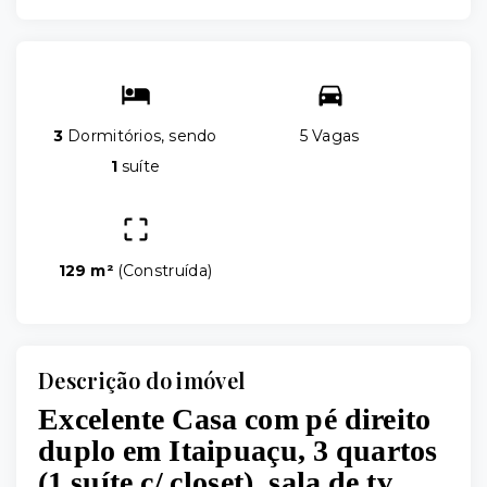
3
Dormitórios, sendo
5 Vagas
1
suíte
129 m²
(
Construída
)
Descrição do imóvel
Excelente Casa com pé direito
duplo em Itaipuaçu, 3 quartos
(1 suíte c/ closet), sala de tv,