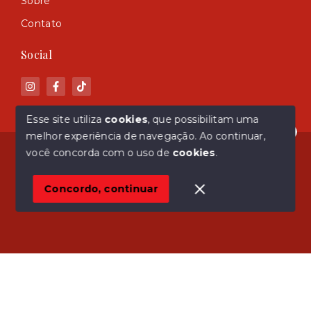
Sobre
Contato
Social
Esse site utiliza
cookies
, que possibilitam uma
melhor experiência de navegação.
Ao continuar,
Olá! Estamos disponíveis para te ajudar.
© Copyright 2026 - ASM Imóveis - Todos os direitos
você concorda com o uso de
cookies
.
reservados
Concordo, continuar
SITE PARA IMOBILIARIA
Início
Histórico
Favoritos