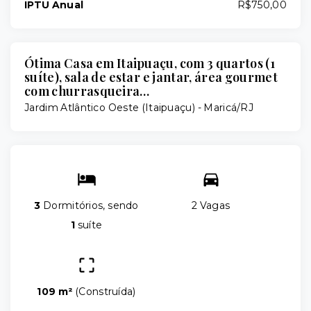
IPTU Anual
R$750,00
Ótima Casa em Itaipuaçu, com 3 quartos (1
suíte), sala de estar e jantar, área gourmet
com churrasqueira…
Jardim Atlântico Oeste (Itaipuaçu) - Maricá/RJ
3
Dormitórios, sendo
2 Vagas
1
suíte
109 m²
(
Construída
)