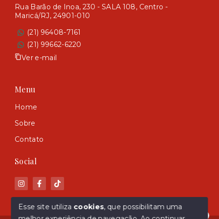
Rua Barão de Inoa, 230 - SALA 108, Centro -
Maricá/RJ, 24901-010
(21) 96408-7161
(21) 99662-6220
Ver e-mail
Menu
Home
Sobre
Contato
Social
Esse site utiliza
cookies
, que possibilitam uma
melhor experiência de navegação.
Ao continuar,