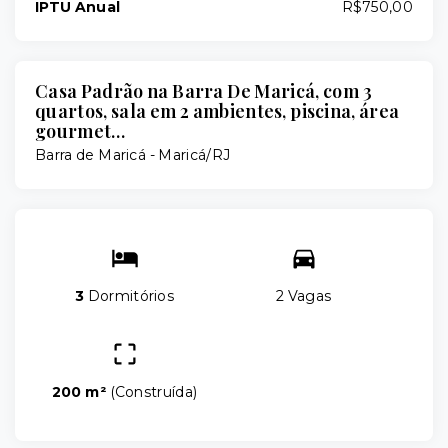
IPTU Anual
R$750,00
Casa Padrão na Barra De Maricá, com 3
quartos, sala em 2 ambientes, piscina, área
gourmet…
Barra de Maricá - Maricá/RJ
3
Dormitórios
2 Vagas
200 m²
(
Construída
)