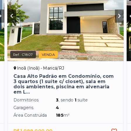
Ref.:
C1807
VENDA
Inoã (Inoã) - Maricá/RJ
Casa Alto Padrão em Condomínio, com
3 quartos (1 suíte c/ closet), sala em
dois ambientes, piscina em alvenaria
em L…
Dormitórios
3
, sendo
1
suíte
Garagens
4
Área Construída
185
m²