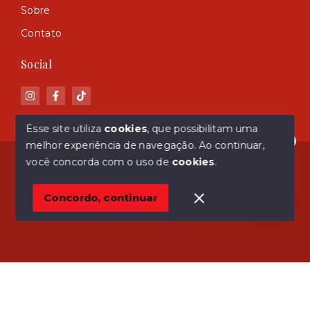
Sobre
Contato
Social
Esse site utiliza
cookies
, que possibilitam uma
melhor experiência de navegação.
Ao continuar,
Olá! Estamos disponíveis para te ajudar.
© Copyright 2026 - ASM Imóveis - Todos os direitos
você concorda com o uso de
cookies
.
reservados
Concordo, continuar
SITE PARA IMOBILIARIA
Início
Histórico
Favoritos