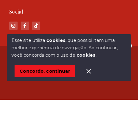
Social
Esse site utiliza
cookies
, que possibilitam uma
melhor experiência de navegação.
Ao continuar,
Olá! Estamos disponíveis para te ajudar.
© Copyright 2026 - ASM Imóveis - Todos os direitos
você concorda com o uso de
cookies
.
reservados
Concordo, continuar
SITE PARA IMOBILIARIA
Início
Histórico
Favoritos