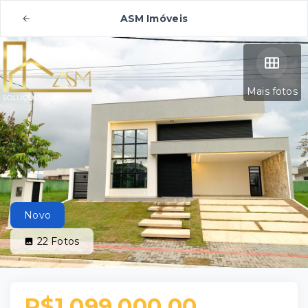
ASM Imóveis
Mais fotos
Novo
22
Fotos
R$1.099.000,00