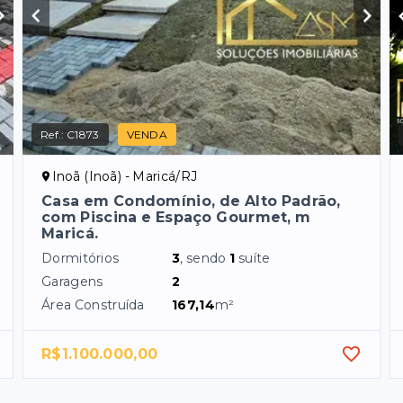
Ref.:
C1873
VENDA
Inoã (Inoã) - Maricá/RJ
Casa em Condomínio, de Alto Padrão,
com Piscina e Espaço Gourmet, m
Maricá.
Dormitórios
3
, sendo
1
suíte
Garagens
2
Área Construída
167,14
m²
R$1.100.000,00