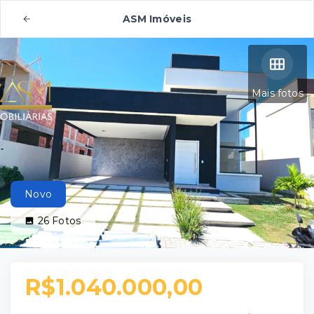
ASM Imóveis
Mais fotos
Novo
26
Fotos
R$1.040.000,00