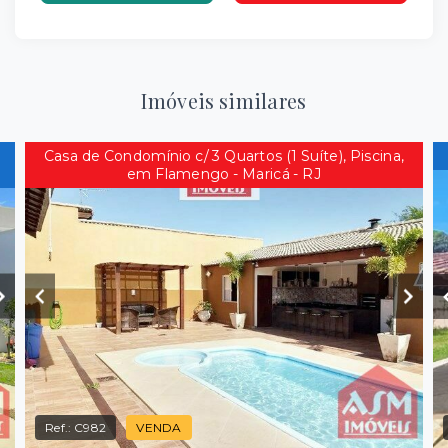
Imóveis similares
Casa de Condomínio c/ 3 Quartos (1 Suíte), Piscina,
em Flamengo - Maricá - RJ
Ref.:
C982
VENDA