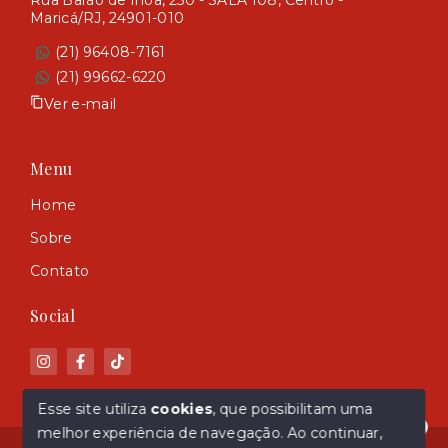
Rua Barão de Inoa, 230 - SALA 108, Centro -
Maricá/RJ, 24901-010
(21) 96408-7161
(21) 99662-6220
Ver e-mail
Menu
Home
Sobre
Contato
Social
Esse site utiliza
cookies
, que possibilitam uma
melhor experiência de navegação.
Ao continuar,