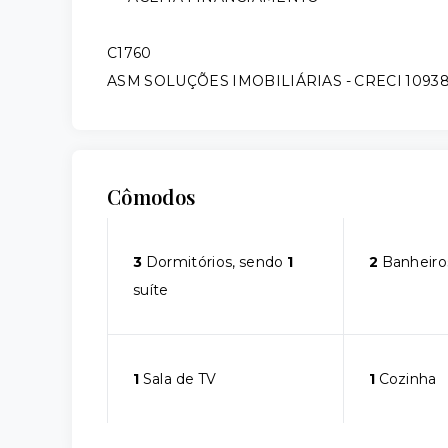
C1760
ASM SOLUÇÕES IMOBILIÁRIAS - CRECI 1093
Cômodos
3
Dormitórios, sendo
1
2
Banheiro
suíte
1
Sala de TV
1
Cozinha