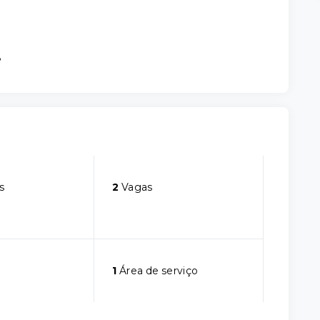
8
s
2
Vagas
1
Área de serviço