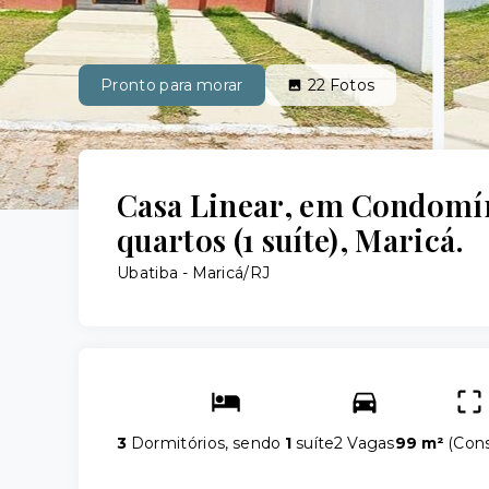
Pronto para morar
22
Fotos
Casa Linear, em Condomín
quartos (1 suíte), Maricá.
Ubatiba - Maricá/RJ
3
Dormitórios, sendo
1
suíte
2 Vagas
99 m²
(
Cons