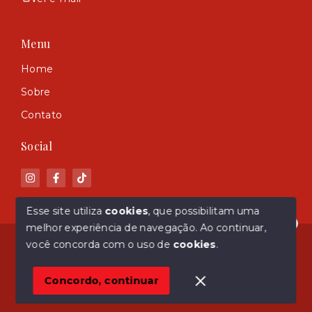
Menu
Home
Sobre
Contato
Social
Esse site utiliza
cookies
, que possibilitam uma
melhor experiência de navegação.
Ao continuar,
Olá! Estamos disponíveis para te ajudar.
© Copyright 2026 - ASM Imóveis - Todos os direitos
você concorda com o uso de
cookies
.
reservados
Concordo, continuar
SITE PARA IMOBILIARIA