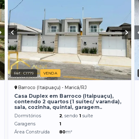
Ref.:
C1779
VENDA
Barroco (Itaipuaçu) - Maricá/RJ
Casa Duplex em Barroco (Itaipuaçu),
contendo 2 quartos (1 suítec/ varanda),
sala, cozinha, quintal, garagem..
Dormitórios
2
, sendo
1
suíte
Garagens
1
Área Construída
80
m²