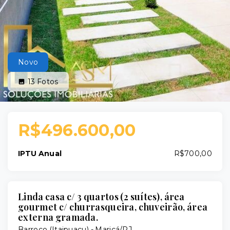
Novo
13
Fotos
R$496.600,00
IPTU Anual
R$700,00
Linda casa c/ 3 quartos (2 suítes), área
gourmet c/ churrasqueira, chuveirão, área
externa gramada.
Barroco (Itaipuaçu) - Maricá/RJ