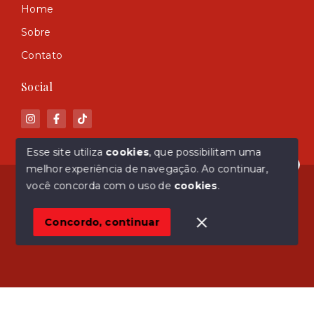
Home
Sobre
Contato
Social
Esse site utiliza
cookies
, que possibilitam uma
melhor experiência de navegação.
Ao continuar,
Olá! Estamos disponíveis para te ajudar.
© Copyright 2026 - ASM Imóveis - Todos os direitos
você concorda com o uso de
cookies
.
reservados
Concordo, continuar
SITE PARA IMOBILIARIA
Início
Histórico
Favoritos