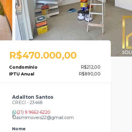
R$470.000,00
Condomínio
R$212,00
IPTU Anual
R$890,00
Adailton Santos
CRECI -
23468
(21) 9 9662-6220
asmimoveis22@gmail.com
Nome