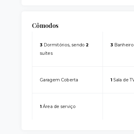
Cômodos
3
Dormitórios, sendo
2
3
Banheiro
suítes
Garagem Coberta
1
Sala de T
1
Área de serviço