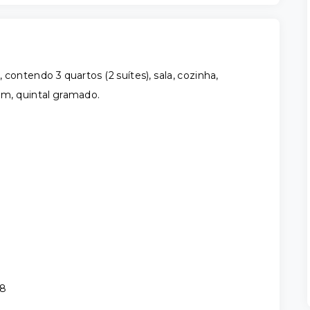
ontendo 3 quartos (2 suítes), sala, cozinha,
gem, quintal gramado.
38