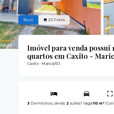
Novo
20
Fotos
Imóvel para venda possui
quartos em Caxito - Maric
Caxito - Maricá/RJ
3
Dormitórios, sendo
2
suítes
1 Vaga
110 m²
(
Con