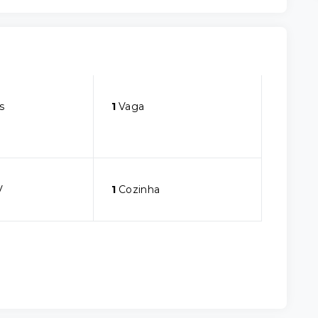
s
1
Vaga
V
1
Cozinha