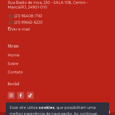
Rua Barão de Inoa, 230 - SALA 108, Centro -
Maricá/RJ, 24901-010
(21) 96408-7161
(21) 99662-6220
Ver e-mail
Menu
Home
Sobre
Contato
Social
Esse site utiliza
cookies
, que possibilitam uma
melhor experiência de navegação.
Ao continuar,