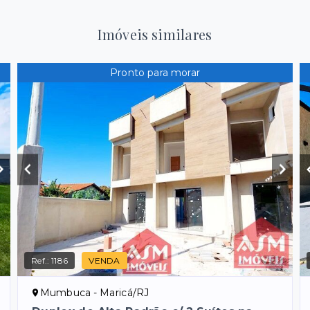
Imóveis similares
Pronto para morar
Ref.:
1186
VENDA
Mumbuca - Maricá/RJ