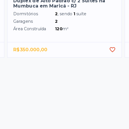
Duplex de Alto Padrão c/ 2 Suítes na
Mumbuca em Maricá - RJ
Dormitórios
2
, sendo
1
suíte
Garagens
2
Área Construída
120
m²
R$350.000,00