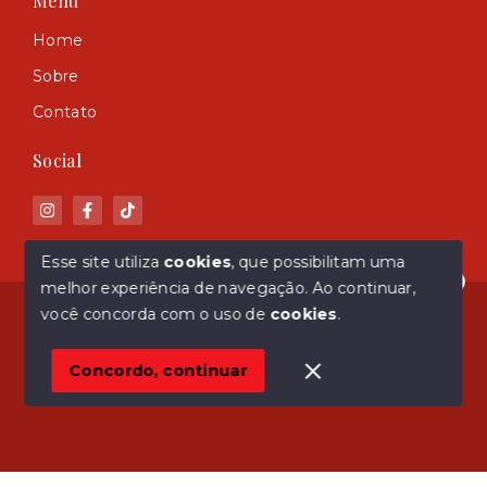
Menu
Home
Sobre
Contato
Social
Esse site utiliza
cookies
, que possibilitam uma
melhor experiência de navegação.
Ao continuar,
Olá! Estamos disponíveis para te ajudar.
© Copyright 2026 - ASM Imóveis - Todos os direitos
você concorda com o uso de
cookies
.
reservados
Concordo, continuar
SITE PARA IMOBILIARIA