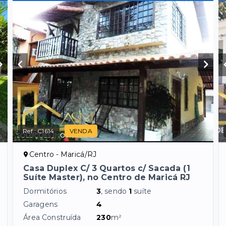
Ref.:
C1614
VENDA
Centro - Maricá/RJ
Casa Duplex C/ 3 Quartos c/ Sacada (1
Suíte Master), no Centro de Maricá RJ
Dormitórios
3
, sendo
1
suíte
Garagens
4
Área Construída
230
m²