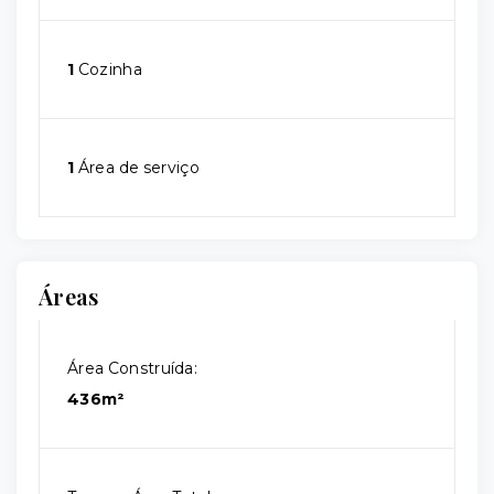
1
Cozinha
1
Área de serviço
Áreas
Área Construída:
436m²