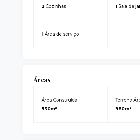
2
Cozinhas
1
Sala de ja
1
Área de serviço
Áreas
Área Construída:
Terreno Áre
530m²
980m²