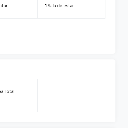
ntar
1
Sala de estar
a Total: