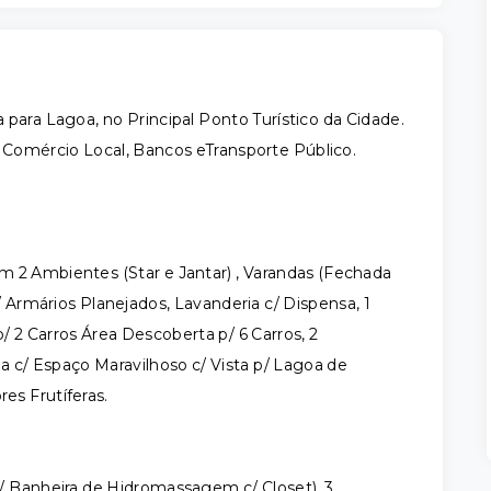
para Lagoa, no Principal Ponto Turístico da Cidade.
, Comércio Local, Bancos eTransporte Público.
em 2 Ambientes (Star e Jantar) , Varandas (Fechada
/ Armários Planejados, Lavanderia c/ Dispensa, 1
/ 2 Carros Área Descoberta p/ 6 Carros, 2
a c/ Espaço Maravilhoso c/ Vista p/ Lagoa de
res Frutíferas.
/ Banheira de Hidromassagem c/ Closet), 3