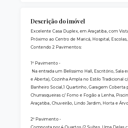
Descrição do imóvel
Excelente Casa Duplex, em Araçatiba, com Vista 
Próximo ao Centro de Maricá, Hospital, Escolas
Contendo 2 Pavimentos:
1º Pavimento -
Na entrada um Belíssimo Hall, Escritório, Sala 
e Aberta), Cozinha Ampla no Estilo Tradicional c
Banheiro Social,1 Quartinho, Garagem Coberta p
Churrasqueiras c/ Forno e Fogão a Lenha, Piscin
Araçatiba, Chuveirão, Lindo Jardim, Horta e Árvo
2º Pavimento -
Composta por 4 Quartos (2 Suítes, Uma Delas c