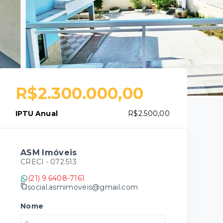
R$2.300.000,00
IPTU Anual
R$2.500,00
ASM Imóveis
CRECI -
072.513
(21) 9 6408-7161
social.asmimoveis@gmail.com
Nome