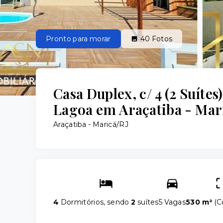
Pronto para morar
40
Fotos
Casa Duplex, c/ 4 (2 Suítes)
Lagoa em Araçatiba - Mari
Araçatiba - Maricá/RJ
4
Dormitórios, sendo
2
suítes
5 Vagas
530 m²
(
C