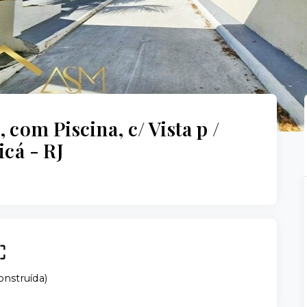
, com Piscina, c/ Vista p /
cá - RJ
onstruída
)